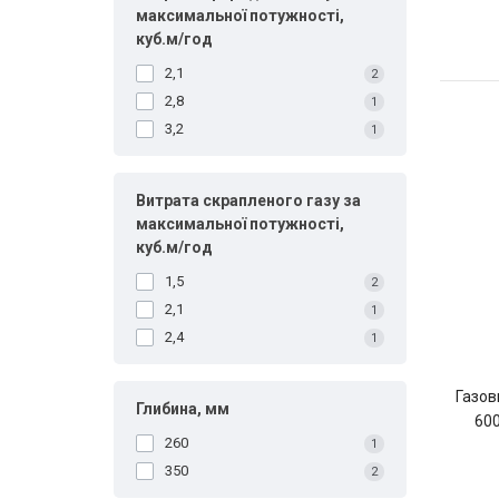
максимальної потужності,
куб.м/год
2,1
2
2,8
1
3,2
1
Витрата скрапленого газу за
максимальної потужності,
куб.м/год
1,5
2
2,1
1
2,4
1
Газов
Глибина, мм
60
260
1
350
2