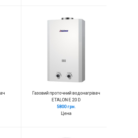
вач
Газовий проточний водонагрівач
ETALON E 20 D
5800 грн.
Цена