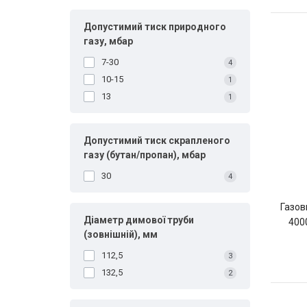
Допустимий тиск природного
газу, мбар
7-30
4
10-15
1
13
1
Допустимий тиск скрапленого
газу (бутан/пропан), мбар
30
4
Газов
Діаметр димової труби
400
(зовнішній), мм
112,5
3
132,5
2