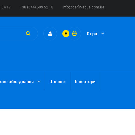
5 34 17
+38 (044) 599 52 18
info@delfin-aqua.com.ua
0 грн.
0
ове обладнання
Шланги
Інвертори