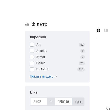
Фільтр
Виробник
Arti
52
Atlantic
5
Atmor
2
Bosch
26
DRAZICE
118
Показати ще 5
Ціна
-
грн.
С