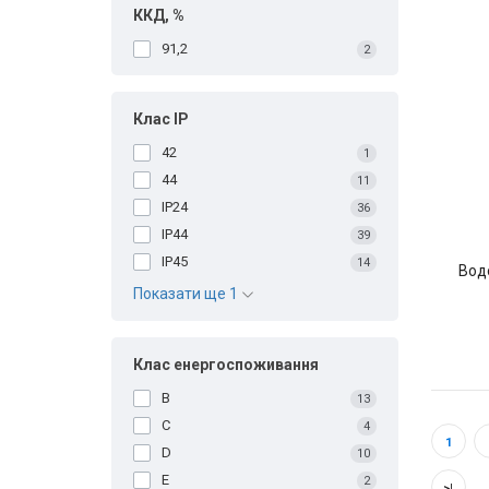
ККД, %
91,2
2
Клас IP
42
1
44
11
IP24
36
IP44
39
IP45
14
Вод
Показати ще 1
Клас енергоспоживання
B
13
C
4
1
D
10
Е
2
>|