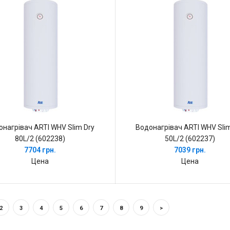
онагрівач ARTI WHV Slim Dry
Водонагрівач ARTI WHV Slim
80L/2 (602238)
50L/2 (602237)
7704 грн.
7039 грн.
Цена
Цена
2
3
4
5
6
7
8
9
>