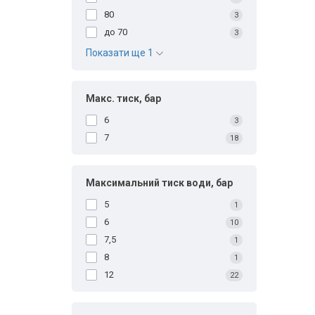
80
3
до 70
3
Показати ще 1
Макс. тиск, бар
6
3
7
18
Максимальний тиск води, бар
5
1
6
10
7,5
1
8
1
12
22