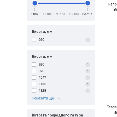
непр
16
3 тис.
51 тис.
99 тис.
147 тис.
195 тис.
Висота, мм
920
1
Висота, мм
920
1
970
1
1047
1
1135
1
1328
1
Показати ще 1
Газов
4
Витрата природного газу за