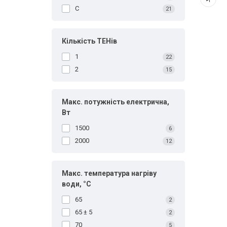
С
21
Кількість ТЕНів
1
22
2
15
Макс. потужність електрична,
Вт
1500
6
2000
12
Макс. температура нагріву
води, °С
65
2
65 ± 5
2
70
5