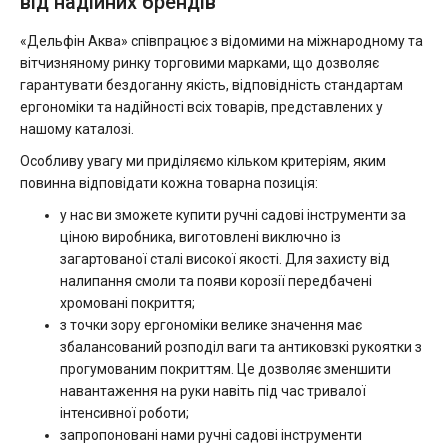
від надійних брендів
«Дельфін Аква» співпрацює з відомими на міжнародному та
вітчизняному ринку торговими марками, що дозволяє
гарантувати бездоганну якість, відповідність стандартам
ергономіки та надійності всіх товарів, представлених у
нашому каталозі.
Особливу увагу ми приділяємо кільком критеріям, яким
повинна відповідати кожна товарна позиція:
у нас ви зможете купити ручні садові інструменти за
ціною виробника, виготовлені виключно із
загартованої сталі високої якості. Для захисту від
налипання смоли та появи корозії передбачені
хромовані покриття;
з точки зору ергономіки велике значення має
збалансований розподіл ваги та антиковзкі рукоятки з
прогумованим покриттям. Це дозволяє зменшити
навантаження на руки навіть під час тривалої
інтенсивної роботи;
запропоновані нами ручні садові інструменти