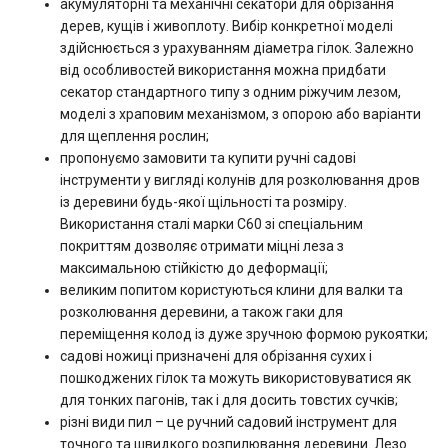
акумуляторні та механічні секатори для обрізання
дерев, кущів і живоплоту. Вибір конкретної моделі
здійснюється з урахуванням діаметра гілок. Залежно
від особливостей використання можна придбати
секатор стандартного типу з одним ріжучим лезом,
моделі з храповим механізмом, з опорою або варіанти
для щеплення рослин;
пропонуємо замовити та купити ручні садові
інструменти у вигляді колунів для розколювання дров
із деревини будь-якої щільності та розміру.
Використання сталі марки С60 зі спеціальним
покриттям дозволяє отримати міцні леза з
максимальною стійкістю до деформації;
великим попитом користуються клини для валки та
розколювання деревини, а також гаки для
переміщення колод із дуже зручною формою рукоятки;
садові ножиці призначені для обрізання сухих і
пошкоджених гілок та можуть використовуватися як
для тонких пагонів, так і для досить товстих сучків;
різні види пил – це ручний садовий інструмент для
точного та швидкого розпилювання деревини. Лезо