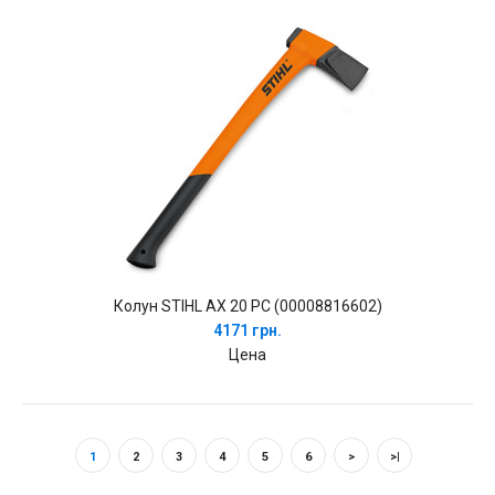
Колун STIHL AX 20 PC (00008816602)
4171 грн.
Цена
1
2
3
4
5
6
>
>|