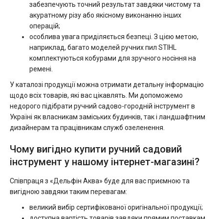
забезпечують точний результат завдяки чистому та
акуратному різу або якісному виконанню інших
операцій;
особлива увага приділяється безпеці. З цією метою,
наприклад, багато моделей ручних пил STIHL
комплектуються кобурами для зручного носіння на
ремені.
У каталозі продукції можна отримати детальну інформацію
щодо всіх товарів, які вас цікавлять. Ми допоможемо
недорого підібрати ручний садово-городній інструмент в
Україні як власникам заміських будинків, так і ландшафтним
дизайнерам та працівникам служб озеленення.
Чому вигідно купити ручний садовий
інструмент у нашому інтернет-магазині?
Співпраця з «Дельфін Аква» буде для вас приємною та
вигідною завдяки таким перевагам:
великий вибір сертифікованої оригінальної продукції;
доступна вартість товарів завдяки прямим поставкам