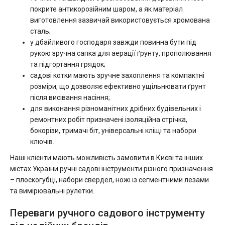
покрите антикорозійним шаром, а як матеріал
виготовлення зазвичай використовується хромована
сталь;
у дбайливого господаря завжди повинна бути під
рукою зручна сапка для аерації ґрунту, прополювання
та підгортання грядок;
садові котки мають зручне захоплення та компактні
розміри, що дозволяє ефективно ущільнювати ґрунт
після висівання насіння;
для виконання різноманітних дрібних будівельних і
ремонтних робіт призначені ізоляційна стрічка,
бокорізи, тримачі біт, універсальні кліщі та набори
ключів.
Наші клієнти мають можливість замовити в Києві та інших
містах України ручні садові інструменти різного призначення
– плоскогубці, набори свердел, ножі із сегментними лезами
та вимірювальні рулетки.
Переваги ручного садового інструменту