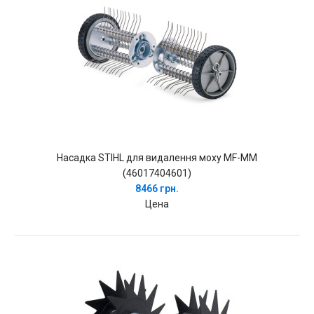
Насадка STIHL для видалення моху MF-MM
(46017404601)
8466 грн.
Цена