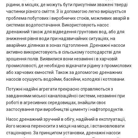
рідини, в місцях, де можуть бути присутніми зважені тверді
частинки різного сміття. З їх допомогою легко вирішується
проблема побутових і виробничих стоків, можливих аварій в
системах водопостачання. Використовують насос
дренажний також для відведення грунтових вод, або для
зниження рівня води при надзвичайних ситуаціях, на
аварійних ділянках в зонах підтоплення. Дренажні насоси
активно використовують в сільському господарстві для
зрошення полів. Виявилися вони незамінні і в харчовій
промисловості, де необхідно відкачати рідину з промислових
або харчових ємностей. Також за допомогою дренажних
насосів осушують водойми, басейни, колодязі і котловани.
Потужні надійні агрегати прекрасно справляються з
завданнями міської каналізаційної системи, незамінні при
роботі в агресивних середовищах, знайшли своє
застосування при виробництві цементу і нафтопродуктів.
Насос дренажний зручний в обігу, надійний в експлуатації,
його можна переносити з місця на місце, і встановлювати
стаціонарно. За принципом установки, дренажні насоси