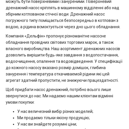
можуть бути поверхневими і зануреними. Поверхневий
дренажний насос кріплять в машинному відділенні або над
збірним котлованом стічної води. Дренажний насос
погружного типу поміщається безпосередньо в котлован з
водою, а рідина всмоктується через дно цього обладнання.
Компанія «Дельфін» пропонує різноманітне насосне
обладнання провідних світових торгових марок, а також
власного виробництва. Наш асортимент дренажних насосів
дозволить вирішити будь-яке завдання з водопостачання,
водоочищення, опалення та водовідведення. У специфікації
до кожного насосу вказано розмір домішок, глибина
занурення і температура откачиваемой рідини які цей
агрегат здатний пропустити, не знижуючи працездатності.
Щоб придбати насос дренажний, потрібно всього лише
звернутися до нас. Ми надаємо нашим клієнтам відмінні
умови покупки:
У нас величезний вибір різних моделей;
Ми продаємо тільки якісну продукцію;
У нас ви знайдете розумні ціни;