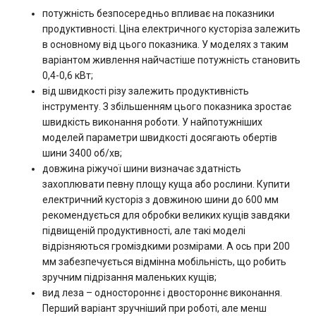
потужність безпосередньо впливає на показники
продуктивності. Ціна електричного кусторіза залежить
в основному від цього показника. У моделях з таким
варіантом живлення найчастіше потужність становить
0,4-0,6 кВт;
від швидкості різу залежить продуктивність
інструменту. З збільшенням цього показника зростає
швидкість виконання роботи. У найпотужніших
моделей параметри швидкості досягають обертів
шини 3400 об/хв;
довжина ріжучої шини визначає здатність
захоплювати певну площу куща або рослини. Купити
електричний кусторіз з довжиною шини до 600 мм
рекомендується для обробки великих кущів завдяки
підвищеній продуктивності, але такі моделі
відрізняються громіздкими розмірами. А ось при 200
мм забезпечується відмінна мобільність, що робить
зручним підрізання маленьких кущів;
вид леза – одностороннє і двостороннє виконання.
Перший варіант зручніший при роботі, але менш