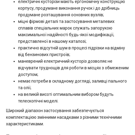
електричні кусторізи мають ергономічну конструкцію
корпусу, продумане виконання ручок і до дрібниць
продумане розташування основних вузлів;
міцні фірмові деталі та застосування металевих
сплавів спеціальних марок служать запорукою
максимальної надійності будь-якої модифікації,
представленої в нашому каталозі;
практично відсутній шум в процесі підрізки на відміну
від бензинових пристроїв;
маневрений електричний кусторіз дозволяє не
відчувати труднощів для роботи в місцях з обмеженим
доступом;
немає потреби в складному догляді, заливці пального
та олії;
на великій висоті оптимальним вибором будуть
телескопічні моделі.
Широкий діапазон застосування забезпечується
комплектацією змінними насадками з різними технічними
характеристиками.