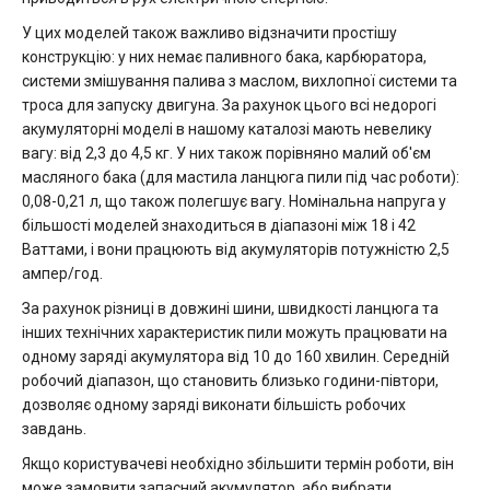
У цих моделей також важливо відзначити простішу
конструкцію: у них немає паливного бака, карбюратора,
системи змішування палива з маслом, вихлопної системи та
троса для запуску двигуна. За рахунок цього всі недорогі
акумуляторні моделі в нашому каталозі мають невелику
вагу: від 2,3 до 4,5 кг. У них також порівняно малий об'єм
масляного бака (для мастила ланцюга пили під час роботи):
0,08-0,21 л, що також полегшує вагу. Номінальна напруга у
більшості моделей знаходиться в діапазоні між 18 і 42
Ваттами, і вони працюють від акумуляторів потужністю 2,5
ампер/год.
За рахунок різниці в довжині шини, швидкості ланцюга та
інших технічних характеристик пили можуть працювати на
одному заряді акумулятора від 10 до 160 хвилин. Середній
робочий діапазон, що становить близько години-півтори,
дозволяє одному заряді виконати більшість робочих
завдань.
Якщо користувачеві необхідно збільшити термін роботи, він
може замовити запасний акумулятор, або вибрати