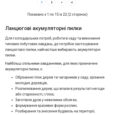
1
2
>
>|
Показано з 1 по 15 із 22 (2 сторінок)
Ланцюгові акумуляторні пилки
Для господарських потреб, роботи в саду та виконання
типових побутових завдань, де потрібне застосування
ланцюгової пилки, найчастіше вибирають акумуляторні
пилки.
Найбільш спільними завданнями, для яких призначені
акумуляторні пилки, є:
Обрізання гілок дерев та чагарників у саду, зрізання
молодих деревців;
Розпилювання дерев, що впали в результаті негоди
або старезності, і гілок;
Заготівля дров у невеликих обсягах;
формування красивих форм рослин;
Розбирання та знесення будівель на території;