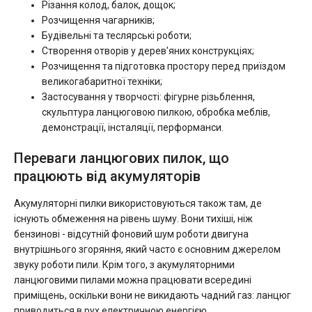
Різання колод, балок, дощок;
Розчищення чагарників;
Будівельні та теслярські роботи;
Створення отворів у дерев'яних конструкціях;
Розчищення та підготовка простору перед приїздом
великогабаритної техніки;
Застосування у творчості: фігурне різьблення,
скульптура ланцюговою пилкою, обробка меблів,
демонстрації, інсталяції, перформанси.
Переваги ланцюгових пилок, що
працюють від акумуляторів
Акумуляторні пилки використовуються також там, де
існують обмеження на рівень шуму. Вони тихіші, ніж
бензинові - відсутній фоновий шум роботи двигуна
внутрішнього згоряння, який часто є основним джерелом
звуку роботи пили. Крім того, з акумуляторними
ланцюговими пилами можна працювати всередині
приміщень, оскільки вони не викидають чадний газ: ланцюг
приводиться в рух електричною енергією.