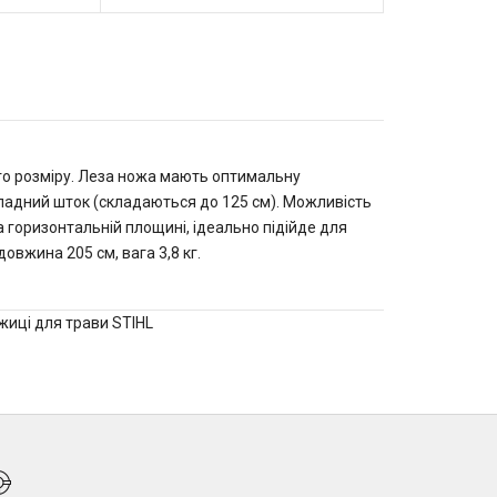
го розміру. Леза ножа мають оптимальну
ладний шток (складаються до 125 см). Можливість
а горизонтальній площині, ідеально підійде для
вжина 205 см, вага 3,8 кг.
жиці для трави STIHL