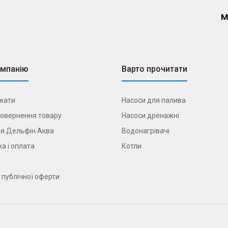
м
омпанію
Варто прочитати
кати
Насоси для палива
овернення товару
Насоси дренажні
я Дельфін Аква
Водонагрівачі
а і оплата
Котли
 публічної оферти