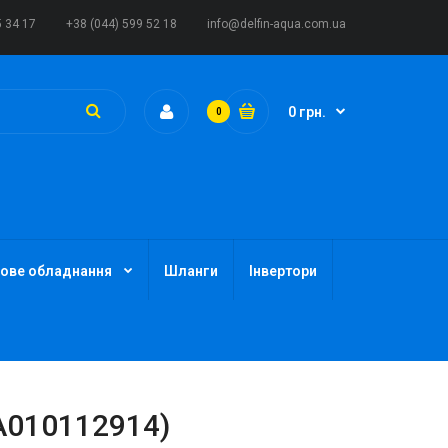
5 34 17
+38 (044) 599 52 18
info@delfin-aqua.com.ua
0 грн.
0
ове обладнання
Шланги
Інвертори
A010112914)