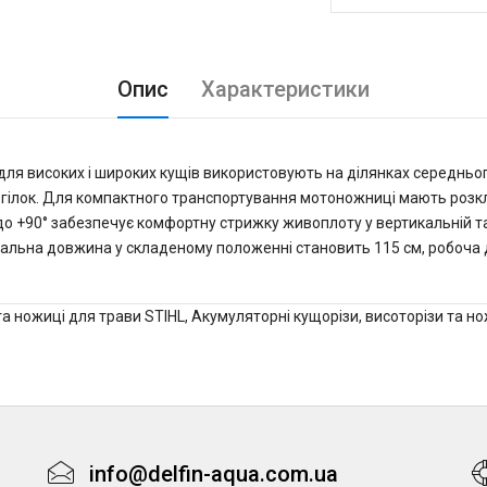
Опис
Характеристики
для високих і широких кущів використовують на ділянках середньо
я гілок. Для компактного транспортування мотоножниці мають розк
 до +90° забезпечує комфортну стрижку живоплоту у вертикальній т
гальна довжина у складеному положенні становить 115 см, робоча до
та ножиці для трави STIHL
,
Акумуляторні кущорізи, висоторізи та но
info@delfin-aqua.com.ua