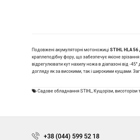
Подовжені акумуляторні мотоножиці
STIHL HLA 56
краплеподібну фору, що забезпечує якісне зрізанн
відрегулювати кут нахилу ножа в діапазоні від -45°
догляду як за високими, так і широкими кущами. За
Садове обладнання STIHL
,
Кущорізи, висоторізи 
+38 (044) 599 52 18