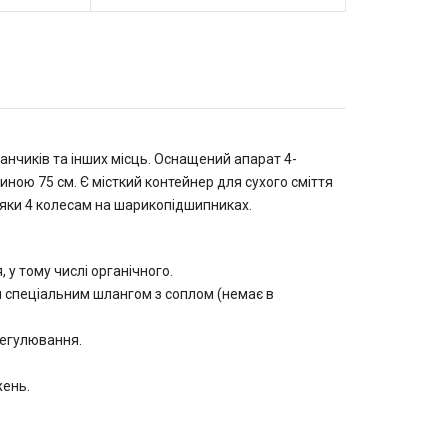
анчиків та інших місць. Оснащений апарат 4-
иною 75 см. Є місткий контейнер для сухого сміття
дяки 4 колесам на шарикопідшипниках.
 у тому числі органічного.
и спеціальним шлангом з соплом (немає в
регулювання.
жень.