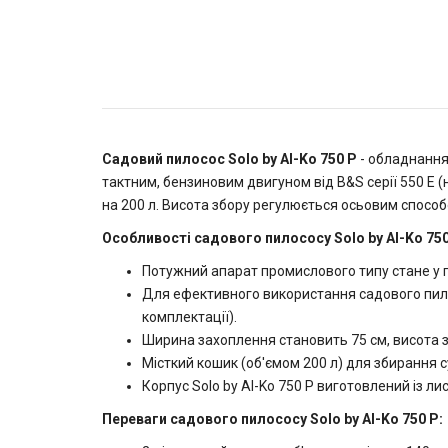
Садовий пилосос Solo by Al-Ko 750 P
- обладнання 
тактним, бензиновим двигуном від B&S серії 550 Е (
на 200 л. Висота збору регулюється осьовим спосо
Особливості садового пилососу Solo by Al-Ko 750
Потужний апарат промислового типу стане у пр
Для ефективного використання садового пило
комплектації).
Ширина захоплення становить 75 см, висота 
Місткий кошик (об'ємом 200 л) для збирання су
Корпус Solo by Al-Ko 750 P виготовлений із л
Переваги садового пилососу Solo by Al-Ko 750 P: