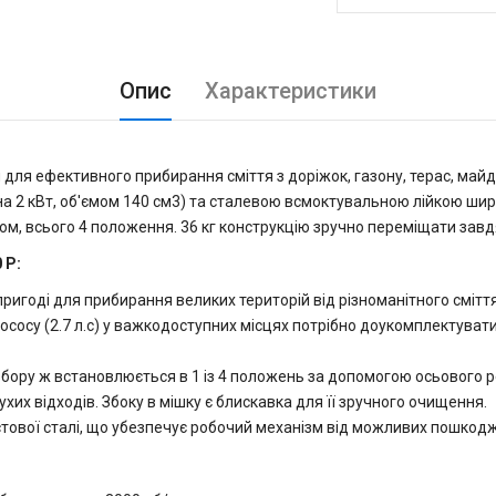
Опис
Характеристики
для ефективного прибирання сміття з доріжок, газону, терас, майд
на 2 кВт, об'ємом 140 см3) та сталевою всмоктувальною лійкою шир
бом, всього 4 положення. 36 кг конструкцію зручно переміщати зав
 P:
игоді для прибирання великих територій від різноманітного сміття,
сосу (2.7 л.с) у важкодоступних місцях потрібно доукомплектуват
збору ж встановлюється в 1 із 4 положень за допомогою осьового 
хих відходів. Збоку в мішку є блискавка для її зручного очищення.
истової сталі, що убезпечує робочий механізм від можливих пошкод