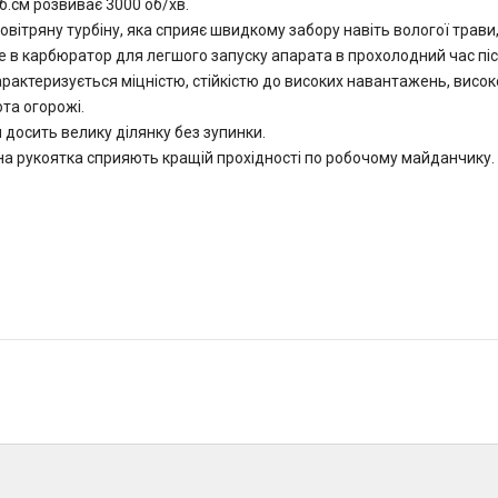
б.см розвиває 3000 об/хв.
вітряну турбіну, яка сприяє швидкому забору навіть вологої трави,
в карбюратор для легшого запуску апарата в прохолодний час піс
рактеризується міцністю, стійкістю до високих навантажень, висо
та огорожі.
и досить велику ділянку без зупинки.
на рукоятка сприяють кращій прохідності по робочому майданчику.