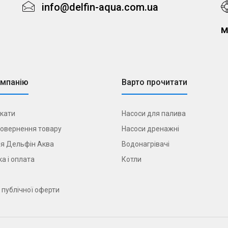
info@delfin-aqua.com.ua
м
омпанію
Варто прочитати
кати
Насоси для палива
овернення товару
Насоси дренажні
я Дельфін Аква
Водонагрівачі
а і оплата
Котли
 публічної оферти