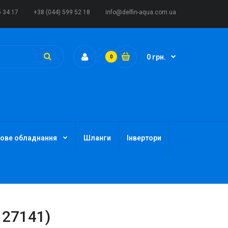
5 34 17
+38 (044) 599 52 18
info@delfin-aqua.com.ua
0 грн.
0
ове обладнання
Шланги
Інвертори
127141)