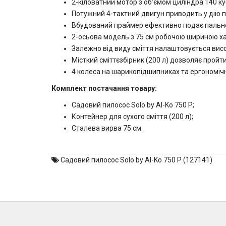
2-кіловатний мотор з об'ємом циліндра 140 ку
Потужний 4-тактний двигун приводить у дію по
Вбудований праймер ефективно подає пальне 
2-осьова модель з 75 см робочою шириною ха
Залежно від виду сміття налаштовується висо
Місткий сміттєзбірник (200 л) дозволяє пройт
4 колеса на шарикопідшипниках та ергономіч
Комплект постачання товару:
Садовий пилосос Solo by Al-Ko 750 P;
Контейнер для сухого сміття (200 л);
Сталева вирва 75 см.
Садовий пилосос Solo by Al-Ko 750 P (127141)