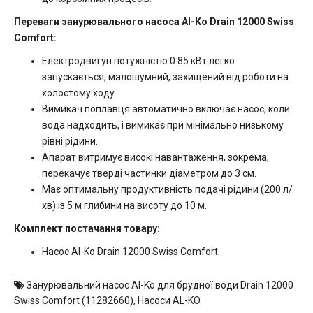
Переваги занурювального насоса Al-Ko Drain 12000 Swiss
Comfort:
Електродвигун потужністю 0.85 кВт легко
запускається, малошумний, захищений від роботи на
холостому ходу.
Вимикач поплавця автоматично включає насос, коли
вода надходить, і вимикає при мінімально низькому
рівні рідини.
Апарат витримує високі навантаження, зокрема,
перекачує тверді частинки діаметром до 3 см.
Має оптимальну продуктивність подачі рідини (200 л/
хв) із 5 м глибини на висоту до 10 м.
Комплект постачання товару:
Насос Al-Ko Drain 12000 Swiss Comfort.
Занурювальний насос Al-Ko для брудної води Drain 12000
Swiss Comfort (11282660)
,
Насоси AL-KO