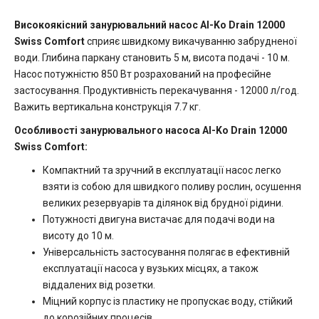
Високоякісний занурювальний насос Al-Ko Drain 12000
Swiss Comfort
сприяє швидкому викачуванню забрудненої
води. Глибина паркану становить 5 м, висота подачі - 10 м.
Насос потужністю 850 Вт розрахований на професійне
застосування. Продуктивність перекачування - 12000 л/год.
Важить вертикальна конструкція 7.7 кг.
Особливості занурювального насоса Al-Ko Drain 12000
Swiss Comfort:
Компактний та зручний в експлуатації насос легко
взяти із собою для швидкого поливу рослин, осушення
великих резервуарів та ділянок від брудної рідини.
Потужності двигуна вистачає для подачі води на
висоту до 10 м.
Універсальність застосування полягає в ефективній
експлуатації насоса у вузьких місцях, а також
віддалених від розетки.
Міцний корпус із пластику не пропускає воду, стійкий
до корозійних процесів.