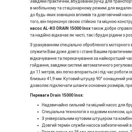
Завдяки практичній, вбудованій ручці для транспор
в мобільному та стаціонарному режимі для видалення 
до будь-яких зовнішніх впливів та довговічний нас
того, він переконує своєю стійкою та міцною кон
насос AL-KO DRAIN 15000 Inox
також добре справляє
та надійно відкачає як чисті, так і брудні рідини з 
З урахуванням спеціально обробленого моторного вал
служити Вам дуже довго і стане Вашим практичним і
відкачування та перекачування за найкоротший ча
гойдання, завдяки системі автоматичного регулюван
до 11 метрів, він легко впорається і під час роботи
близько 41,9 мм. Кутовий штуцер 90° оснащений ун
дозволяє підключати шланги основних розмірів, пре
Переваги Drain 15000 Inox:
Надзвичайно сильний та міцний насос для бру
Спеціальна технологія з ходовим колесом, щ
З універсальним кутовим штуцером та комбін
Довгий термін служби насоса забезпечений зах