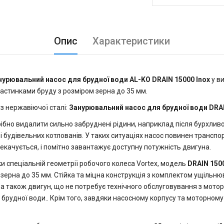
Опис
Характеристики
нурювальний насос для брудної води AL-KO DRAIN 15000 Inox
у в
частинками бруду з розміром зерна до 35 мм.
з нержавіючої сталі:
Занурювальний насос для брудної води DRAI
ібно видалити сильно забруднені рідини, наприклад після бурхливо
і будівельних котлованів. У таких ситуаціях насос повинен транспо
ерекачується, і помітно завантажує доступну потужність двигуна.
ки спеціальній геометрії робочого колеса Vortex, модель
DRAIN 1500
зерна до 35 мм. Стійка та міцна конструкція з комплектом ущільн
, а також двигун, що не потребує технічного обслуговування з мотор
брудної води.. Крім того, завдяки насосному корпусу та моторному 