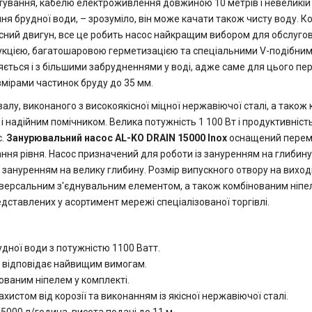
тування, кабелю електроживлення довжиною 10 метрів і невеликій в
брудної води, – зрозуміло, він може качати також чисту воду. Компа
осний двигун, все це робить насос найкращим вибором для обслуго
струкцією, багатошаровою герметизацією та спеціальними V-подіб
ться і з більшими забрудненнями у воді, адже саме для цього пере
розмірами частинок бруду до 35 мм.
у, виконаного з високоякісної міцної нержавіючої сталі, а також к
 надійним помічником. Велика потужність 1 100 Вт і продуктивніст
с.
Занурювальний насос AL-KO DRAIN 15000 Inox
оснащений переми
ня рівня. Насос призначений для роботи із зануренням на глибину 
 із зануренням на велику глибину. Розмір випускного отвору на виход
іверсальним з'єднувальним елементом, а також комбінованим ніпе
дставлених у асортимент мережі спеціалізованої торгівлі.
дної води з потужністю 1100 Ватт.
о відповідає найвищим вимогам.
ованим ніпелем у комплекті.
истом від корозії та виконанням із якісної нержавіючої сталі.