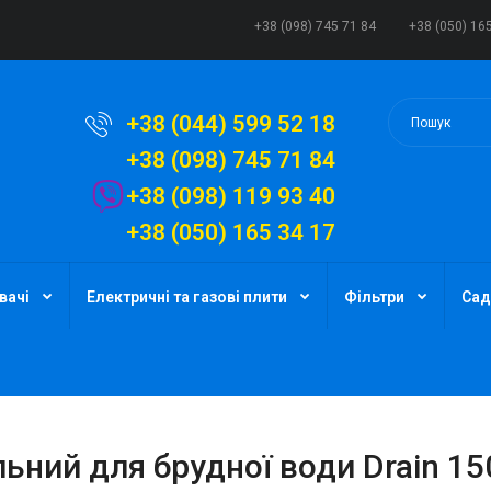
+38 (098) 745 71 84
+38 (050) 16
+38 (044) 599 52 18
+38 (098) 745 71 84
+38 (098) 119 93 40
+38 (050) 165 34 17
вачі
Електричні та газові плити
Фільтри
Сад
ний для брудної води Drain 15