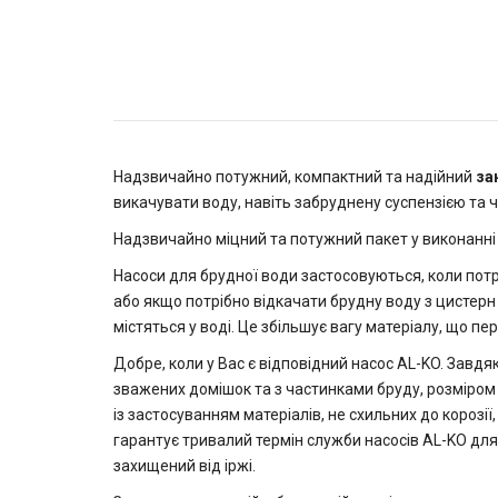
Надзвичайно потужний, компактний та надійний
за
викачувати воду, навіть забруднену суспензією та 
Надзвичайно міцний та потужний пакет у виконанні 
Насоси для брудної води застосовуються, коли потр
або якщо потрібно відкачати брудну воду з цистерн 
містяться у воді. Це збільшує вагу матеріалу, що п
Добре, коли у Вас є відповідний насос AL-KO. Завдя
зважених домішок та з частинками бруду, розміром 
із застосуванням матеріалів, не схильних до корозії
гарантує тривалий термін служби насосів AL-KO для 
захищений від іржі.