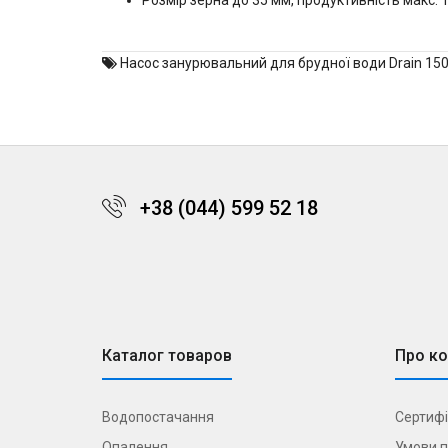
Розмір зерна до 35 мм, продуктивність макс. 1
Насос занурювальний для брудної води Drain 150
+38 (044) 599 52 18
Каталог товаров
Про к
Водопостачання
Сертифі
Опалення
Умови п