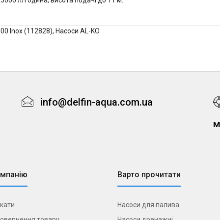
5000 л/година, висота подачі до 11 м.
00 Inox (112828)
,
Насоси AL-KO
info@delfin-aqua.com.ua
м
омпанію
Варто прочитати
кати
Насоси для палива
овернення товару
Насоси дренажні