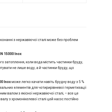
иконанні з нержавіючої сталі може без проблем
N 15000 Inox
го затоплення, коли вода містить частинки бруду,
ртувати не лише воду, а й частинки бруду, що
0 Inox
може легко качати навіть брудну воду з 5 %
ювальних елементів для чотирирівневої герметизації
ним валом з якісної нержавіючої сталі, – все це
валу з хромонікелевої сталі цей насос постійно