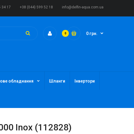
5 34 17
+38 (044) 599 52 18
info@delfin-aqua.com.ua
0 грн.
0
ове обладнання
Шланги
Інвертори
000 Inox (112828)