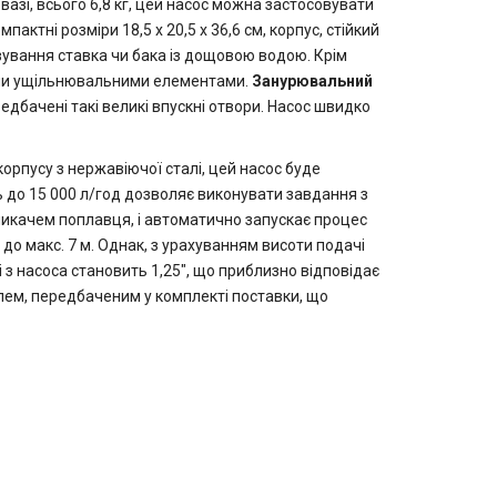
азі, всього 6,8 кг, цей насос можна застосовувати
ктні розміри 18,5 x 20,5 x 36,6 см, корпус, стійкий
вування ставка чи бака із дощовою водою. Крім
ними ущільнювальними елементами.
Занурювальний
дбачені такі великі впускні отвори. Насос швидко
орпусу з нержавіючої сталі, цей насос буде
ь до 15 000 л/год дозволяє виконувати завдання з
качем поплавця, і автоматично запускає процес
до макс. 7 м. Однак, з урахуванням висоти подачі
і з насоса становить 1,25", що приблизно відповідає
лем, передбаченим у комплекті поставки, що