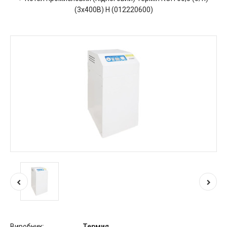
(3х400В) Н (012220600)
Виробник:
Термия