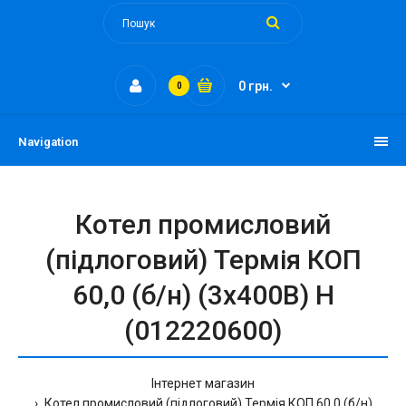
0 грн.
0
Navigation
Котел промисловий
(підлоговий) Термія КОП
60,0 (б/н) (3х400В) Н
(012220600)
Інтернет магазин
Котел промисловий (підлоговий) Термія КОП 60,0 (б/н)