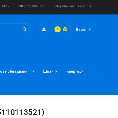
5 34 17
+38 (044) 599 52 18
info@delfin-aqua.com.ua
0 грн.
0
ове обладнання
Шланги
Інвертори
5110113521)