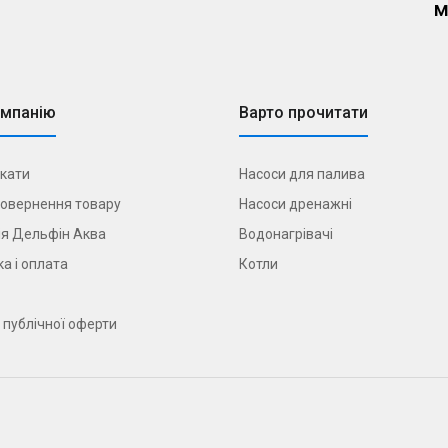
м
омпанію
Варто прочитати
кати
Насоси для палива
овернення товару
Насоси дренажні
я Дельфін Аква
Водонагрівачі
а і оплата
Котли
 публічної оферти