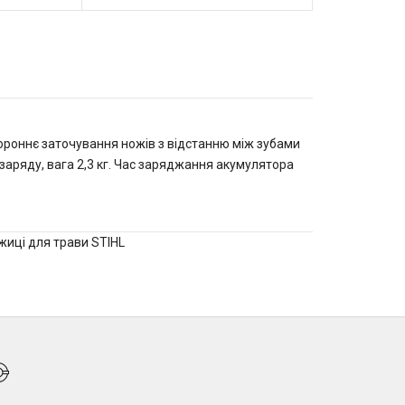
тороннє заточування ножів з відстанню між зубами
заряду, вага 2,3 кг. Час заряджання акумулятора
жиці для трави STIHL