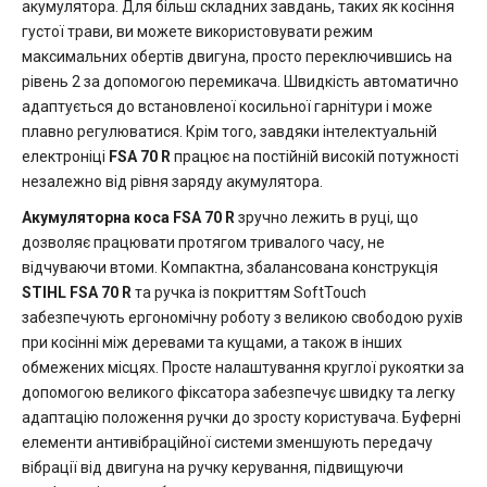
акумулятора. Для більш складних завдань, таких як косіння
густої трави, ви можете використовувати режим
максимальних обертів двигуна, просто переключившись на
рівень 2 за допомогою перемикача. Швидкість автоматично
адаптується до встановленої косильної гарнітури і може
плавно регулюватися. Крім того, завдяки інтелектуальній
електроніці
FSA 70 R
працює на постійній високій потужності
незалежно від рівня заряду акумулятора.
Акумуляторна коса FSA 70 R
зручно лежить в руці, що
дозволяє працювати протягом тривалого часу, не
відчуваючи втоми. Компактна, збалансована конструкція
STIHL FSA 70 R
та ручка із покриттям SoftTouch
забезпечують ергономічну роботу з великою свободою рухів
при косінні між деревами та кущами, а також в інших
обмежених місцях. Просте налаштування круглої рукоятки за
допомогою великого фіксатора забезпечує швидку та легку
адаптацію положення ручки до зросту користувача. Буферні
елементи антивібраційної системи зменшують передачу
вібрації від двигуна на ручку керування, підвищуючи