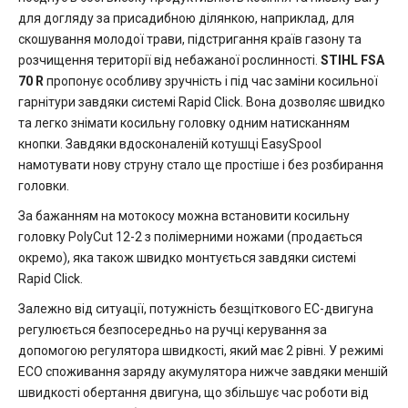
для догляду за присадибною ділянкою, наприклад, для
скошування молодої трави, підстригання країв газону та
розчищення території від небажаної рослинності.
STIHL FSA
70 R
пропонує особливу зручність і під час заміни косильної
гарнітури завдяки системі Rapid Click. Вона дозволяє швидко
та легко знімати косильну головку одним натисканням
кнопки. Завдяки вдосконаленій котушці EasySpool
намотувати нову струну стало ще простіше і без розбирання
головки.
За бажанням на мотокосу можна встановити косильну
головку PolyCut 12-2 з полімерними ножами (продається
окремо), яка також швидко монтується завдяки системі
Rapid Click.
Залежно від ситуації, потужність безщіткового EC-двигуна
регулюється безпосередньо на ручці керування за
допомогою регулятора швидкості, який має 2 рівні. У режимі
ECO споживання заряду акумулятора нижче завдяки меншій
швидкості обертання двигуна, що збільшує час роботи від