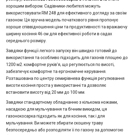
хорошим вибором. Садівники-любителі можуть
використовувати RM 248 для ефективного догляду за своїм
газоном. Ця зручна модель початкового рівня пропонує
хороше співвідношення ціни та продуктивності та вражаючу
ширину косіння 46 см для ефективної роботи в садах
середнього розміру.
Завдяки функції легкого запуску він швидко готовий до
використання та особливо підходить для газонів площею до
1200 м2. комфортне руків'я, що регулюється по висоті,
забезпечує комфортне та ергономічне керування.
Розташована по центру семирівнева функція регулювання
висоти косіння проста у використанні та дозволяє
встановити висоту від 20 мм до 100 мм.
Завдяки стандартному обладнанню з кількома ножами,
насадкою для мульчування та бічним викидом, ця
газонокосарка підходить як для косіння, так і для
мульчування. Ви можете збирати скошену траву
безпосередньо або розподіляти її по газону за допомогою