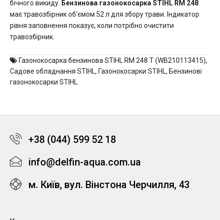
бічного викиду.
Бензинова газонокосарка STIHL RM 248
має травозбірник об'ємом 52 л для збору трави. Індикатор
рівня заповнення показує, коли потрібно очистити
травозбірник.
Газонокосарка бензинова STIHL RM 248 T (WB210113415)
,
Садове обладнання STIHL
,
Газонокосарки STIHL
,
Бензинові
газонокосарки STIHL
+38 (044) 599 52 18
info@delfin-aqua.com.ua
м. Київ, вул. Вінстона Черчилля, 43