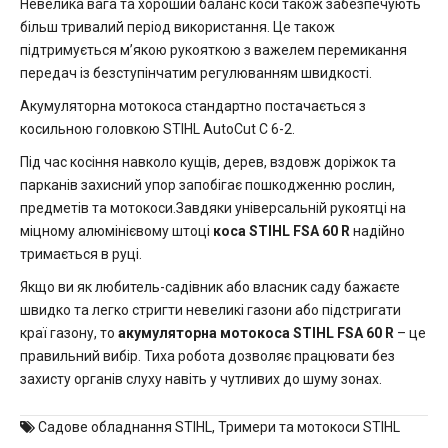
Невелика вага та хороший баланс коси також забезпечують
більш тривалий період використання. Це також
підтримується м’якою рукояткою з важелем перемикання
передач із безступінчатим регулюванням швидкості.
Акумуляторна мотокоса стандартно постачається з
косильною головкою STIHL AutoCut C 6-2.
Під час косіння навколо кущів, дерев, вздовж доріжок та
парканів захисний упор запобігає пошкодженню рослин,
предметів та мотокоси.Завдяки універсальній рукоятці на
міцному алюмінієвому штоці
коса STIHL FSA 60 R
надійно
тримається в руці.
Якщо ви як любитель-садівник або власник саду бажаєте
швидко та легко стригти невеликі газони або підстригати
краї газону, то
акумуляторна мотокоса STIHL FSA 60 R
– це
правильний вибір. Тиха робота дозволяє працювати без
захисту органів слуху навіть у чутливих до шуму зонах.
Садове обладнання STIHL
,
Тримери та мотокоси STIHL