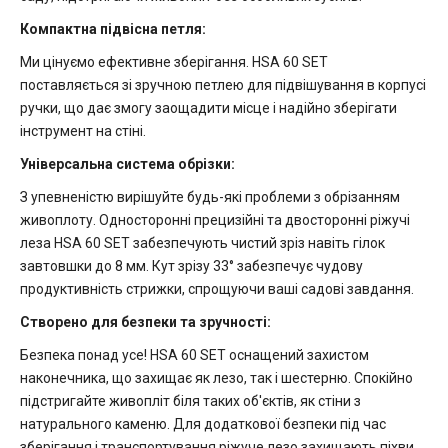
Компактна підвісна петля:
Ми цінуємо ефективне зберігання. HSA 60 SET
поставляється зі зручною петлею для підвішування в корпусі
ручки, що дає змогу заощадити місце і надійно зберігати
інструмент на стіні.
Універсальна система обрізки:
З упевненістю вирішуйте будь-які проблеми з обрізанням
живоплоту. Односторонні прецизійні та двосторонні ріжучі
леза HSA 60 SET забезпечують чистий зріз навіть гілок
завтовшки до 8 мм. Кут зрізу 33° забезпечує чудову
продуктивність стрижки, спрощуючи ваші садові завдання.
Створено для безпеки та зручності:
Безпека понад усе! HSA 60 SET оснащений захистом
наконечника, що захищає як лезо, так і шестерню. Спокійно
підстригайте живопліт біля таких об'єктів, як стіни з
натурального каменю. Для додаткової безпеки під час
зберігання і транспортування ріжуче лезо захищають піхви.