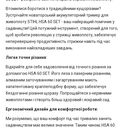
Втомилися боротися з традиційними кущорізами?
Зустрічайте новаторський акумуляторний тример для
живоплоту STIHL HSA 60 SET - ваш найкращий помічник у
садівництві! Цей потужний інструмент, створений для того,
щоб зробити революцію у стрижці живоплоту, забезпечує
неперевершену продуктивність стрижки навіть під час
виконання найскладніших завдань.
Легке точне різання:
Відкрийте для себе задоволення від точного різання за
допомогою HSA 60 SET. Його леза з лазерним різанням,
алмазним заточуванням і загартуванням мають
запатентовану краплеподібну форму, що забезпечує
бездоганне різання щоразу. Попрощайтеся з нерівними
живоплотами і створіть більш здоровий і яскравий сад.
Ергономічний дизайн для комфортної роботи:
Ми розуміємо, що ваш комфорт під час тривалих занять
садівництвом має велике значення. Таким чином, HSA 60