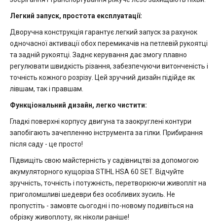
Легкий запуск, простота експлуатації:
Дворучна конструкція гарантує легкий запуск за рахунок
одночасної активації обох перемикачів на петлевій рукоятці
та задній рукоятці. Заднє керування дає змогу плавно
регулювати швидкість різання, забезпечуючи витонченість і
точність кожного розрізу. Цей зручний дизайн підійде як
лівшам, так і правшам.
Функціональний дизайн, легко чистити:
Гладкі поверхні корпусу двигуна та заокруглені контури
запобігають зачепленню інструмента за гілки. Прибирання
після саду - це просто!
Підвищіть свою майстерність у садівництві за допомогою
акумуляторного кущоріза STIHL HSA 60 SET. Відчуйте
зручність, точність і потужність, перетворюючи живопліт на
приголомшливі шедеври без особливих зусиль. Не
пропустіть - замовте сьогодні і по-новому подивіться на
обрізку живоплоту, як ніколи раніше!