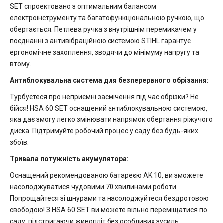
SET спроектовано з оптимальним балансом
електроінструменту та багатофункціональною ручкою, що
обертається. Петлева ручка з внутрішнім перемикачем у
поєднанні з антивібраційною системою STIHL гарантує
ергономічне захоплення, зводячи до мінімуму напругу та
втому.
Антиблокувальна система для безперервного обрізання:
Турбуєтеся про неприємні засмічення під час обрізки? Не
бійся! HSA 60 SET оснащений антиблокувальною системою,
яка дає змогу легко змінювати напрямок обертання ріжучого
диска. Підтримуйте робочий процес у саду без будь-яких
збоїв.
Тривала потужність акумулятора:
Оснащений рекомендованою батареєю AK 10, ви зможете
насолоджуватися чудовими 70 хвилинами роботи.
Попрощайтеся зі шнурами та насолоджуйтеся бездротовою
свободою! З HSA 60 SET ви можете вільно переміщатися по
саду, підстригаючи живопліт без особливих зусиль.