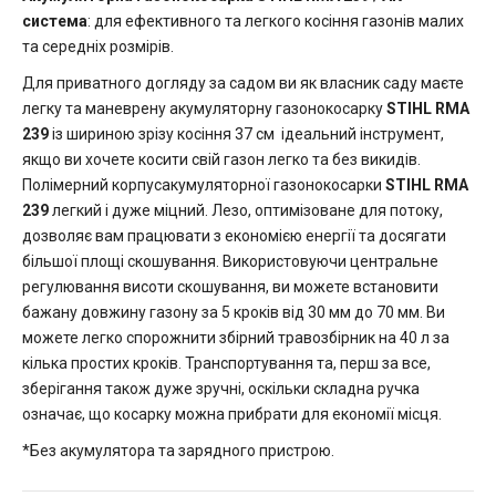
система
: для ефективного та легкого косіння газонів малих
та середніх розмірів.
Для приватного догляду за садом ви як власник саду маєте
легку та маневрену акумуляторну газонокосарку
STIHL RMA
239
із шириною зрізу косіння 37 см ідеальний інструмент,
якщо ви хочете косити свій газон легко та без викидів.
Полімерний корпусакумуляторної газонокосарки
STIHL RMA
239
легкий і дуже міцний. Лезо, оптимізоване для потоку,
дозволяє вам працювати з економією енергії та досягати
більшої площі скошування. Використовуючи центральне
регулювання висоти скошування, ви можете встановити
бажану довжину газону за 5 кроків від 30 мм до 70 мм. Ви
можете легко спорожнити збірний травозбірник на 40 л за
кілька простих кроків. Транспортування та, перш за все,
зберігання також дуже зручні, оскільки складна ручка
означає, що косарку можна прибрати для економії місця.
*Без акумулятора та зарядного пристрою.