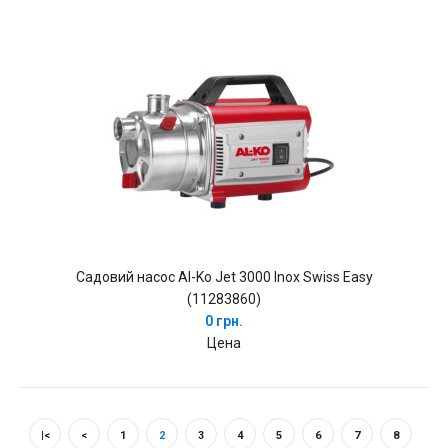
Садовий насос Al-Ko Jet 3000 Inox Swiss Easy
(11283860)
0 грн.
Цена
|<
<
1
2
3
4
5
6
7
8