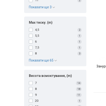
11
2
Показати ще 3
Max тиску. (m)
4,5
2
5,5
1
6
1
7,5
1
8
3
Показати ще 65
Занур
Висота всмоктування, (m)
7
14
8
18
9
11
20
1