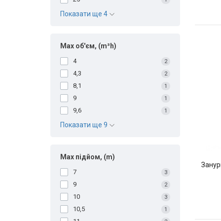
Показати ще 4
Max об'єм, (m³h)
4
2
4,3
2
8,1
1
9
1
9,6
1
Показати ще 9
Max підйом, (m)
Занур
7
3
9
2
10
3
10,5
1