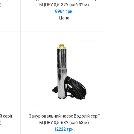
)
БЦПЕУ 0,5-32У (каб.32 м)
8964 грн.
Цена
 серії
Занурювальний насос Водолій серії
)
БЦПЕУ 0,5-63У (каб.63 м)
12222 грн.