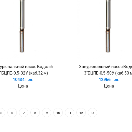
урювальний насос Водолій
Занурювальний насос Вод
"БЦПЕ-0,5-32У (каб.32 м)
3"БЦПЕ-0,5-50У (каб.50 
10434 грн.
12966 грн.
Цена
Цена
<
6
7
8
9
10
11
12
13