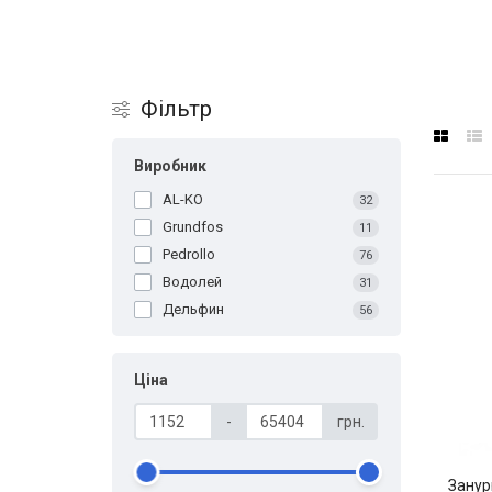
Фільтр
Виробник
AL-KO
32
Grundfos
11
Pedrollo
76
Водолей
31
Дельфин
56
Ціна
-
грн.
Занур