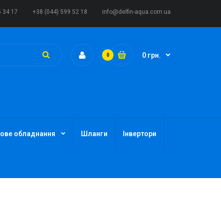
5 34 17
+38 (044) 599 52 18
info@delfin-aqua.com.ua
0 грн.
0
ове обладнання
Шланги
Інвертори