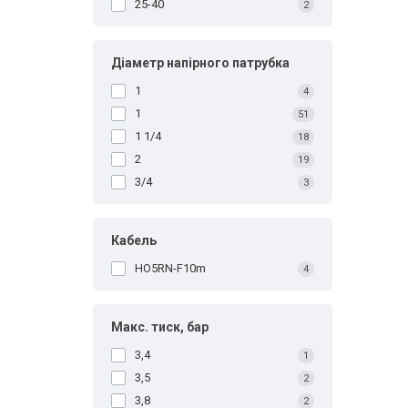
25-40
2
Діаметр напірного патрубка
1
4
1
51
1 1/4
18
2
19
3/4
3
Кабель
HO5RN-F10m
4
Макс. тиск, бар
3,4
1
3,5
2
3,8
2