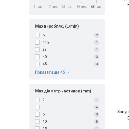
1 тис.
17 тис.
33 тис.
49 тис.
65 тис.
Max виробляє, (L/min)
6
2
11,2
1
33
1
40
3
45
3
Показати ще 45
Max діаметр частинок (mm)
2
1
3
4
Занур
5
3
10
8
25
1