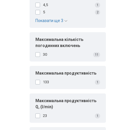
4,5
1
5
2
Показати ще 3
Максимальна кількість
погодинних включень
30
11
Максимальна продуктивність
133
1
Максимальна продуктивність
Q, (I/min)
23
1