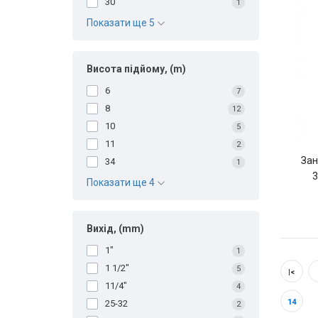
30
1
Показати ще 5
Висота підйому, (m)
6
7
8
12
10
5
11
2
Зан
34
1
3
Показати ще 4
Вихід, (mm)
1"
1
1 1/2"
5
|<
11/4"
4
14
25-32
2