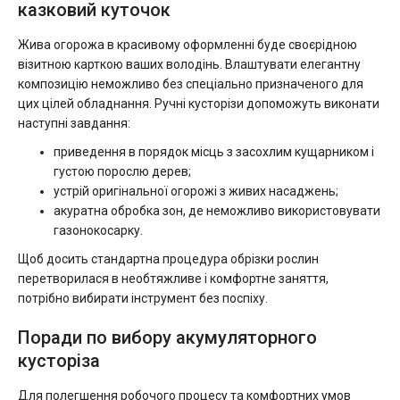
казковий куточок
Жива огорожа в красивому оформленні буде своєрідною
візитною карткою ваших володінь. Влаштувати елегантну
композицію неможливо без спеціально призначеного для
цих цілей обладнання. Ручні кусторізи допоможуть виконати
наступні завдання:
приведення в порядок місць з засохлим кущарником і
густою порослю дерев;
устрій оригінальної огорожі з живих насаджень;
акуратна обробка зон, де неможливо використовувати
газонокосарку.
Щоб досить стандартна процедура обрізки рослин
перетворилася в необтяжливе і комфортне заняття,
потрібно вибирати інструмент без поспіху.
Поради по вибору акумуляторного
кусторіза
Для полегшення робочого процесу та комфортних умов