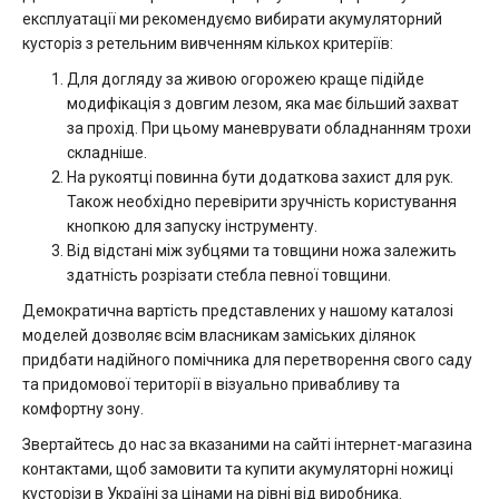
експлуатації ми рекомендуємо вибирати акумуляторний
кусторіз з ретельним вивченням кількох критеріїв:
Для догляду за живою огорожею краще підійде
модифікація з довгим лезом, яка має більший захват
за прохід. При цьому маневрувати обладнанням трохи
складніше.
На рукоятці повинна бути додаткова захист для рук.
Також необхідно перевірити зручність користування
кнопкою для запуску інструменту.
Від відстані між зубцями та товщини ножа залежить
здатність розрізати стебла певної товщини.
Демократична вартість представлених у нашому каталозі
моделей дозволяє всім власникам заміських ділянок
придбати надійного помічника для перетворення свого саду
та придомової території в візуально привабливу та
комфортну зону.
Звертайтесь до нас за вказаними на сайті інтернет-магазина
контактами, щоб замовити та купити акумуляторні ножиці
кусторізи в Україні за цінами на рівні від виробника.