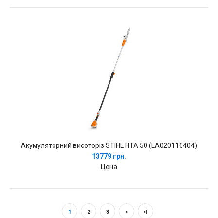
Акумуляторний висоторіз STIHL HTA 50 (LA020116404)
13779 грн.
Цена
1
2
3
>
>|