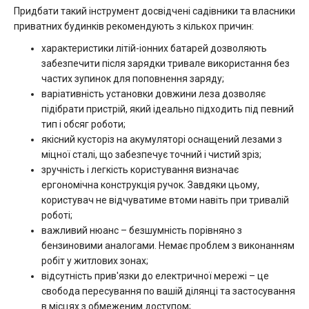
Придбати такий інструмент досвідчені садівники та власники
приватних будинків рекомендують з кількох причин:
характеристики літій-іонних батарей дозволяють
забезпечити після зарядки тривале використання без
частих зупинок для поповнення заряду;
варіативність установки довжини леза дозволяє
підібрати пристрій, який ідеально підходить під певний
тип і обсяг роботи;
якісний кусторіз на акумуляторі оснащений лезами з
міцної сталі, що забезпечує точний і чистий зріз;
зручність і легкість користування визначає
ергономічна конструкція ручок. Завдяки цьому,
користувач не відчуватиме втоми навіть при тривалій
роботі;
важливий нюанс – безшумність порівняно з
бензиновими аналогами. Немає проблем з виконанням
робіт у житлових зонах;
відсутність прив'язки до електричної мережі – це
свобода пересування по вашій ділянці та застосування
в місцях з обмеженим доступом;