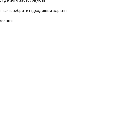
 і де його застосовують
і та як вибрати підходящий варіант
палення