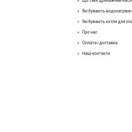
Що таке дренажний насос
Які бувають водонагрівач
Які бувають котли для о
Про нас
Оплата і доставка
Наші контакти