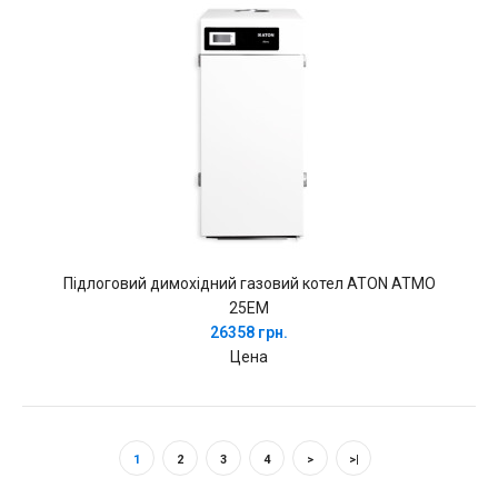
Підлоговий димохідний газовий котел ATON ATMO
25EM
26358 грн.
Цена
1
2
3
4
>
>|