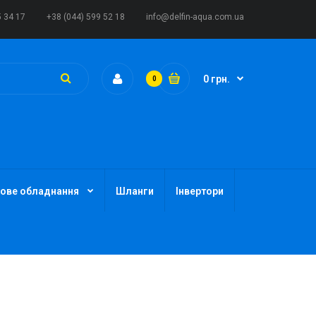
5 34 17
+38 (044) 599 52 18
info@delfin-aqua.com.ua
0 грн.
0
ове обладнання
Шланги
Інвертори