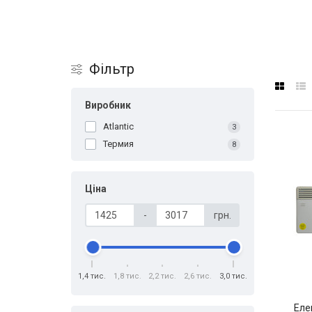
Фільтр
Виробник
Atlantic
3
Термия
8
Ціна
-
грн.
1,4 тис.
1,8 тис.
2,2 тис.
2,6 тис.
3,0 тис.
Еле