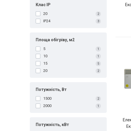
Клас IP
Ек
20
2
IP24
3
Площа обігріву, м2
5
1
10
1
15
5
20
2
Потужність, ­Вт
1500
2
2000
1
Еле
Потужність, кВт
Ек