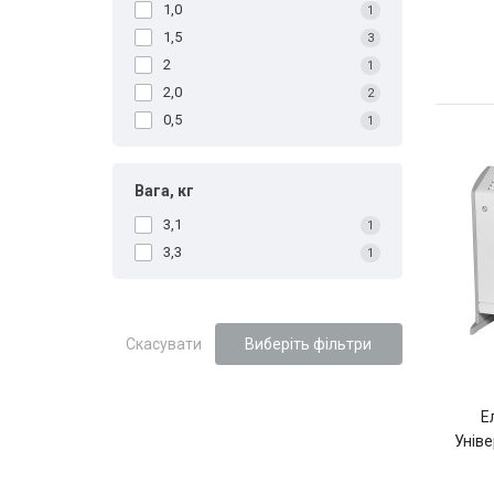
1,0
1
1,5
3
2
1
2,0
2
0,5
1
Вага, кг
3,1
1
3,3
1
Скасувати
Виберіть фільтри
Е
Уніве