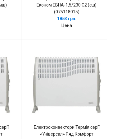
(мш)
Економ ЕВНА-1,5/230 С2 (сш)
(075118015)
1853 грн.
Цена
ерії
Електроконвектори Термія серії
рт
«Універсал» Ряд Комфорт