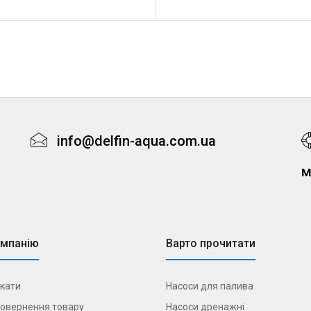
info@delfin-aqua.com.ua
м
омпанію
Варто прочитати
кати
Насоси для палива
овернення товару
Насоси дренажні