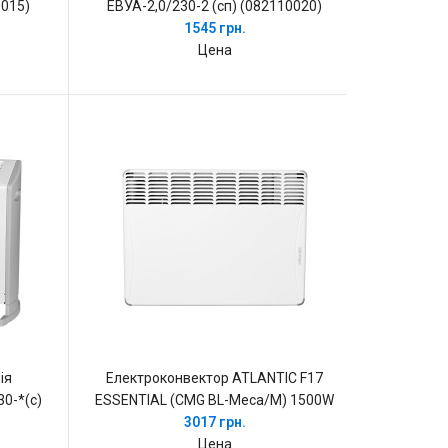
0015)
ЕВУА-2,0/230-2 (сп) (082110020)
1545 грн.
Цена
ія
Електроконвектор ATLANTIC F17
0-*(с)
ESSENTIAL (CMG BL-Мeca/М) 1500W
3017 грн.
Цена