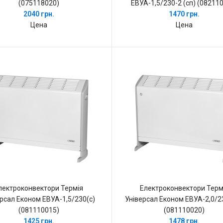
(075118020)
ЕВУА-1,5/230-2 (сп) (08211
2040 грн.
1470 грн.
Цена
Цена
лектроконвектори Термія
Електроконвектори Терм
рсал Економ ЕВУА-1,5/230(с)
Універсал Економ ЕВУА-2,0/23
(081110015)
(081110020)
1425 грн.
1478 грн.