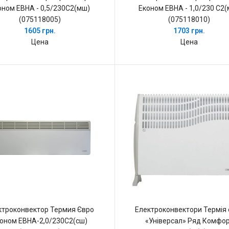
оном ЕВНА - 0,5/230С2(мш)
Економ ЕВНА - 1,0/230 С2
(075118005)
(075118010)
1605 грн.
1703 грн.
Цена
Цена
ктроконвектор Термия Євро
Електроконвектори Термія с
оном ЕВНА-2,0/230С2(сш)
«Універсал» Ряд Комфо