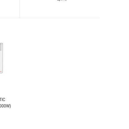
TIC
000W)