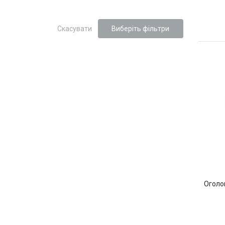
Скасувати
Виберіть фільтри
Оголо