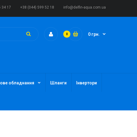
5 34 17
+38 (044) 599 52 18
info@delfin-aqua.com.ua
0 грн.
0
ове обладнання
Шланги
Інвертори