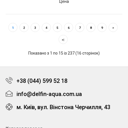
Цена
1
2
3
4
5
6
7
8
9
>
>|
Показано з 1 по 15 із 237 (16 сторінок)
+38 (044) 599 52 18
info@delfin-aqua.com.ua
м. Київ, вул. Вінстона Черчилля, 43