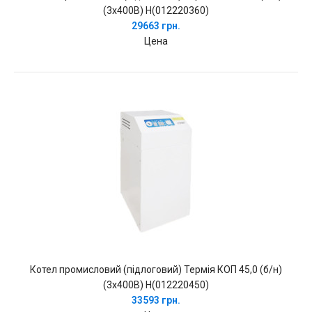
(3х400В) Н(012220360)
29663 грн.
Цена
Котел промисловий (підлоговий) Термія КОП 45,0 (б/н)
(3х400В) Н(012220450)
33593 грн.