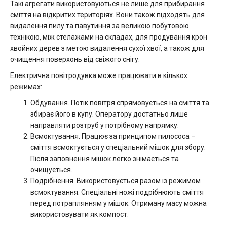
Такі агрегати використовуються не лише для прибирання
сміття на відкритих територіях. Вони також підходять для
видалення пилу та павутиння за великою побутовою
технікою, між стелажами на складах, для продування крон
хвойних дерев з метою видалення сухої хвої, а також для
очищення поверхонь від свіжого снігу.
Електрична повітродувка може працювати в кількох
режимах:
Обдування. Потік повітря спрямовується на сміття та
збирає його в купу. Оператору достатньо лише
направляти розтруб у потрібному напрямку.
Всмоктування. Працює за принципом пилососа –
сміття всмоктується у спеціальний мішок для збору.
Після заповнення мішок легко знімається та
очищується.
Подрібнення. Використовується разом із режимом
всмоктування. Спеціальні ножі подрібнюють сміття
перед потраплянням у мішок. Отриману масу можна
використовувати як компост.