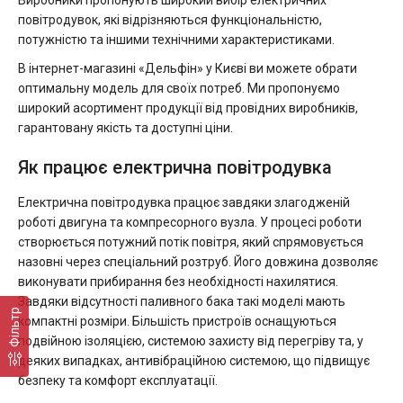
Виробники пропонують широкий вибір електричних
повітродувок, які відрізняються функціональністю,
потужністю та іншими технічними характеристиками.
В інтернет-магазині «Дельфін» у Києві ви можете обрати
оптимальну модель для своїх потреб. Ми пропонуємо
широкий асортимент продукції від провідних виробників,
гарантовану якість та доступні ціни.
Як працює електрична повітродувка
Електрична повітродувка працює завдяки злагодженій
роботі двигуна та компресорного вузла. У процесі роботи
створюється потужний потік повітря, який спрямовується
назовні через спеціальний розтруб. Його довжина дозволяє
виконувати прибирання без необхідності нахилятися.
Завдяки відсутності паливного бака такі моделі мають
Фільтр
компактні розміри. Більшість пристроїв оснащуються
подвійною ізоляцією, системою захисту від перегріву та, у
деяких випадках, антивібраційною системою, що підвищує
безпеку та комфорт експлуатації.