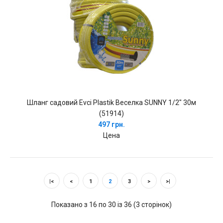
Шланг садовий Evci Plastik Веселка SUNNY 1/2" 30м
(51914)
497 грн.
Цена
|<
<
1
2
3
>
>|
Показано з 16 по 30 із 36 (3 сторінок)