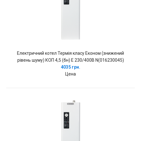
Електричний котел Термія класу Економ (знижений
рівень шуму) КОП 4,5 (бн) Е 230/400В N(016230045)
4035 грн.
Цена