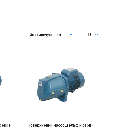
ерії F
Поверхневий насос Дельфін серії F