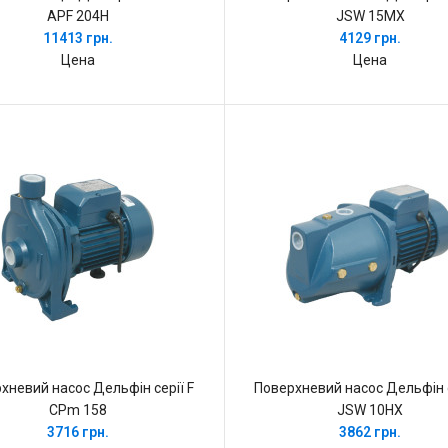
APF 204H
JSW 15MX
11413 грн.
4129 грн.
Цена
Цена
хневий насос Дельфін серії F
Поверхневий насос Дельфін с
CPm 158
JSW 10HX
3716 грн.
3862 грн.