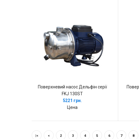
Поверхневий насос Дельфін серії
Повер
FKJ 130ST
5221 грн.
Цена
|<
<
2
3
4
5
6
7
8