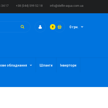
5 34 17
+38 (044) 599 52 18
info@delfin-aqua.com.ua
0 грн.
0
ове обладнання
Шланги
Інвертори