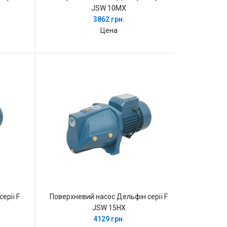
JSW 10MX
3862 грн.
Цена
ерії F
Поверхневий насос Дельфін серії F
JSW 15HX
4129 грн.