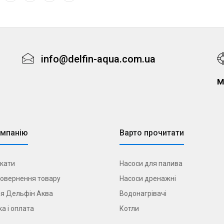
info@delfin-aqua.com.ua
м
омпанію
Варто прочитати
кати
Насоси для палива
овернення товару
Насоси дренажні
я Дельфін Аква
Водонагрівачі
а і оплата
Котли