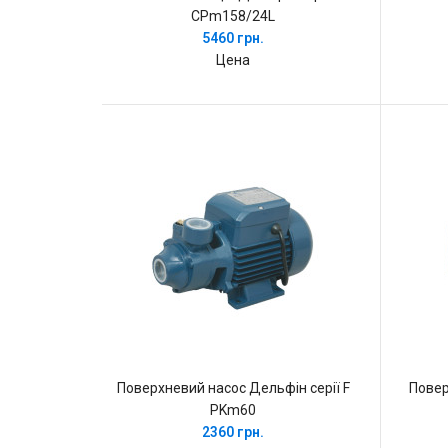
CPm158/24L
5460 грн.
Цена
Поверхневий насос Дельфін серії F
Повер
PKm60
2360 грн.