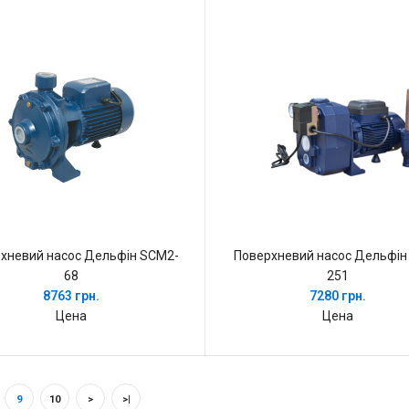
хневий насос Дельфін SCM2-
Поверхневий насос Дельфін
68
251
8763 грн.
7280 грн.
Цена
Цена
9
10
>
>|