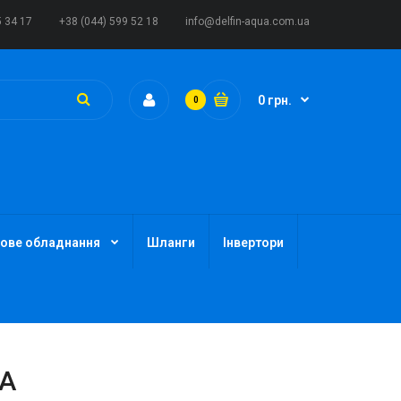
5 34 17
+38 (044) 599 52 18
info@delfin-aqua.com.ua
0 грн.
0
ове обладнання
Шланги
Інвертори
1A