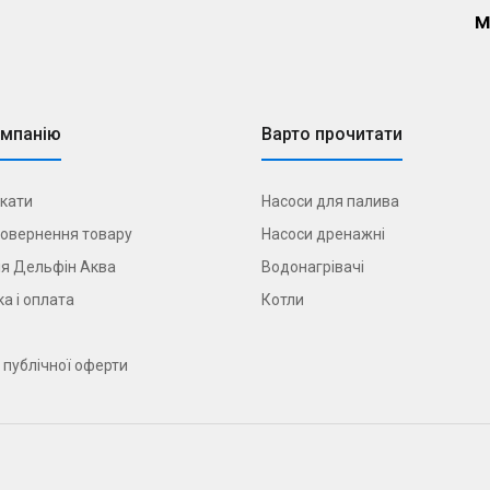
м
омпанію
Варто прочитати
кати
Насоси для палива
овернення товару
Насоси дренажні
я Дельфін Аква
Водонагрівачі
а і оплата
Котли
 публічної оферти