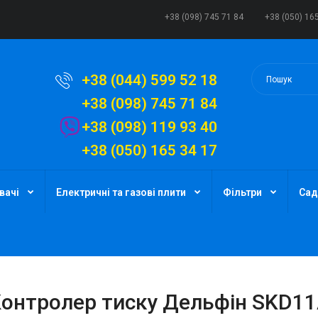
+38 (098) 745 71 84
+38 (050) 16
+38 (044) 599 52 18
+38 (098) 745 71 84
+38 (098) 119 93 40
+38 (050) 165 34 17
вачі
Електричні та газові плити
Фільтри
Сад
онтролер тиску Дельфін SKD1