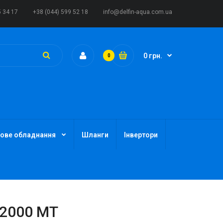
5 34 17
+38 (044) 599 52 18
info@delfin-aqua.com.ua
0 грн.
0
ове обладнання
Шланги
Інвертори
 2000 MT