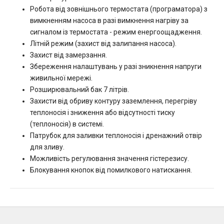
Робота від зовнішнього термостата (програматора) з
вимкненням насоса в разі вимкнення нагріву за
сигналом із термостата - режим енергоощадження.
Літній режим (захист від залипання насоса).
Захист від замерзання.
Збереження налаштувань у разі зникнення напруги
живильної мережі.
Розширювальний бак 7 літрів.
Захисти від обриву контуру заземлення, перегріву
теплоносія і зниження або відсутності тиску
(теплоносія) в системі.
Патрубок для заливки теплоносія і дренажний отвір
для зливу.
Можливість регулювання значення гістерезису.
Блокування кнопок від помилкового натискання.