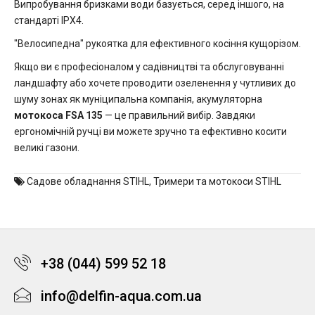
Випробування бризками води базується, серед іншого, на
стандарті IPX4.
"Велосипедна" рукоятка для ефективного косіння кущорізом.
Якщо ви є професіоналом у садівництві та обслуговуванні
ландшафту або хочете проводити озеленення у чутливих до
шуму зонах як муніципальна компанія, акумуляторна
мотокоса FSA 135
— це правильний вибір. Завдяки
ергономічній ручці ви можете зручно та ефективно косити
великі газони.
Садове обладнання STIHL
,
Тримери та мотокоси STIHL
+38 (044) 599 52 18
info@delfin-aqua.com.ua