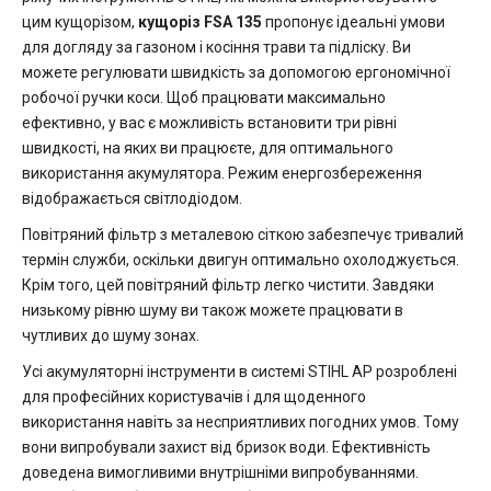
цим кущорізом,
кущоріз FSA 135
пропонує ідеальні умови
для догляду за газоном і косіння трави та підліску. Ви
можете регулювати швидкість за допомогою ергономічної
робочої ручки коси. Щоб працювати максимально
ефективно, у вас є можливість встановити три рівні
швидкості, на яких ви працюєте, для оптимального
використання акумулятора. Режим енергозбереження
відображається світлодіодом.
Повітряний фільтр з металевою сіткою забезпечує тривалий
термін служби, оскільки двигун оптимально охолоджується.
Крім того, цей повітряний фільтр легко чистити. Завдяки
низькому рівню шуму ви також можете працювати в
чутливих до шуму зонах.
Усі акумуляторні інструменти в системі STIHL AP розроблені
для професійних користувачів і для щоденного
використання навіть за несприятливих погодних умов. Тому
вони випробували захист від бризок води. Ефективність
доведена вимогливими внутрішніми випробуваннями.