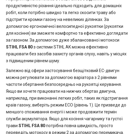
продуктивністю різання ідеально підходить для домашніх
робіт, коли потрібно швидко та легко скосити траву або
підстригти кромки газону на невеликих ділянках. За
допомогою ергономічної велосипедної рукоятки (рукоятки
для косіння) ви зможете комфортно та ефективно доглядати
за газоном. За допомогою дуже збалансованої мотокоси
STIHL FSA 80
з системи STIHL AK можна ефективно
працювати без засобів захисту органів слуху, навіть у місцях
з підвищеним рівнем шуму.
Залежно від сфери застосування безщітковий EC-двигун
можна регулювати за допомогою варіатора з 2 рівнями
частоти обертання безпосередньо на рукоятці керування.
Якщо ви хочете працювати на нижчих обертах двигуна,
наприклад, при виконанні легких робіт, таких як підстригання
країв газону, виберіть режим ECO (рівень 1). Це призведе до
меншого споживання енергії і може продовжити термін
служби акумулятора. Якщо для косіння чагарнику та густої
трави
STIHL FSA 80
потрібна повна швидкість, просто
переведіть мотокосу в режим 2 за допомогою перемикача.