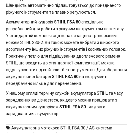
Швидкість автоматично підлаштовується до приєднаного
ріжучого інструмента та плавно регулюється.
Акумуляторний кущоріз
STIHL FSA 80
спеціально
розроблений для роботи з ріжучим інструментом по металу.
У стандартній комплектації вона оснащена траворізним
ножем STIHL 230-2. Ви також можете вибрати з широкого
асортименту інших ріжучих інструментів і косильних головок.
Практичну петлю для підвішування двоплечового ременя
STIHL, що входить до стандартної комплектації, можна
відрегулювати під свій зріст без інструментів. Для зберігання
акумуляторної батареї
STIHL FSA 80
на інструменті
передбачено кільце для перенесення.
У нашому огляді терміну служби акумулятора STIHL та часу
заряджання ви дізнаєтеся, як довго можна працювати з
акумуляторним кущорізом
STIHL FSA 80
і як довго
заряджається акумулятор.
Акумуляторна мотокоса STIHL FSA 30 / AS-система