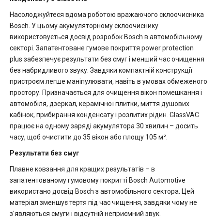
Насолоджуйтеся вдома роботою вражаючого склоочисника
Bosch. У цьому акумуляторному склоочиснику
використовується досвід розробок Bosch в автомобільному
секторі. Запатентоване гумове покриття power protection
plus забезпечує результати без смуг і менший час очищення
без набридливого звуку. Завдяки компактній конструкції
пристроєм легше маніпулювати, навіть в умовах обмеженого
простору. Призначається для очищення вікон помешкання і
автомобіля, дзеркал, керамічної плитки, миття душових
кабінок, прибирання конденсату і розлитих рідин. GlassVAC
працює на одному заряді акумулятора 30 хвилин – досить
часу, щоб очистити до 35 вікон або площу 105 м².
Результати без смуг
Плавне ковзання для кращих результатів – в
запатентованому гумовому покритті Bosch Automotive
використано досвід Bosch з автомобільного сектора. Цей
матеріал зменшує тертя під час чищення, завдяки чому не
з'являються смуги і відсутній неприємний звук.